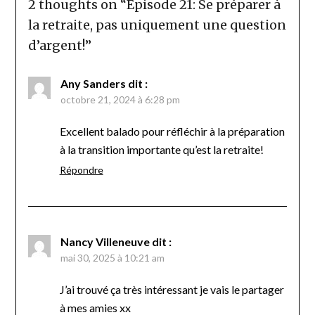
2 thoughts on “
Épisode 21: Se préparer à
la retraite, pas uniquement une question
d’argent!
”
Any Sanders
dit :
octobre 21, 2024 à 6:28 pm
Excellent balado pour réfléchir à la préparation
à la transition importante qu’est la retraite!
Répondre
Nancy Villeneuve
dit :
mai 30, 2025 à 10:21 am
J’ai trouvé ça très intéressant je vais le partager
à mes amies xx